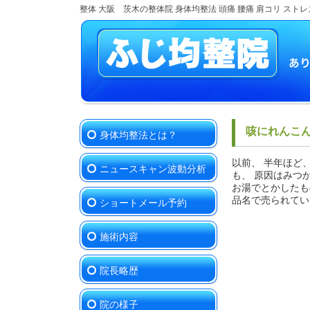
整体 大阪 茨木の整体院 身体均整法 頭痛 腰痛 肩コリ ストレ
咳にれんこん
身体均整法とは？
以前、 半年ほど
ニュースキャン波動分析
も、 原因はみつ
お湯でとかしたも
品名で売られてい
ショートメール予約
施術内容
院長略歴
院の様子