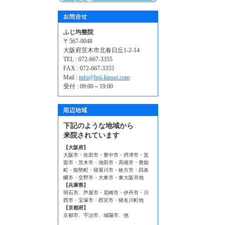
ｋです
ふじ均整院
〒567-0048
大阪府茨木市北春日丘1-2-14
TEL : 072-667-3355
FAX : 072-667-3355
Mail :
info@fuji-kinsei.com
受付 : 09:00～19:00
下記のような地域から
来院されています
【大阪府】
大阪市・吹田市・豊中市・摂津市・箕
面市・茨木市・池田市・高槻市・豊能
町・能勢町・寝屋川市・枚方市・四条
畷市・交野市・大東市・東大阪市他
【兵庫県】
明石市、芦屋市・尼崎市・伊丹市・川
西市・宝塚市・西宮市・猪名川町他
【京都府】
京都市、宇治市、城陽市、他