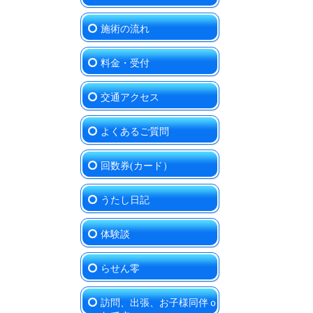
施術の流れ
料金・受付
交通アクセス
よくあるご質問
回数券(カード）
うたし日記
体験談
らせん零
訪問、出張、お子様同伴ｏ