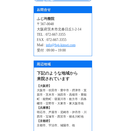
ｋです
ふじ均整院
〒567-0048
大阪府茨木市北春日丘1-2-14
TEL : 072-667-3355
FAX : 072-667-3355
Mail :
info@fuji-kinsei.com
受付 : 09:00～19:00
下記のような地域から
来院されています
【大阪府】
大阪市・吹田市・豊中市・摂津市・箕
面市・茨木市・池田市・高槻市・豊能
町・能勢町・寝屋川市・枚方市・四条
畷市・交野市・大東市・東大阪市他
【兵庫県】
明石市、芦屋市・尼崎市・伊丹市・川
西市・宝塚市・西宮市・猪名川町他
【京都府】
京都市、宇治市、城陽市、他