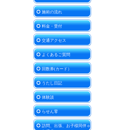
施術の流れ
料金・受付
交通アクセス
よくあるご質問
回数券(カード）
うたし日記
体験談
らせん零
訪問、出張、お子様同伴ｏ