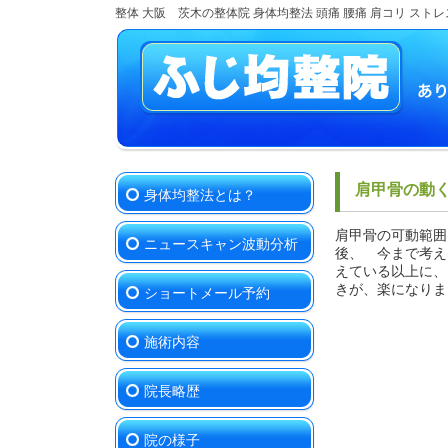
整体 大阪 茨木の整体院 身体均整法 頭痛 腰痛 肩コリ ストレ
肩甲骨の動く
身体均整法とは？
肩甲骨の可動範囲
ニュースキャン波動分析
後、 今まで考え
えている以上に、
きが、楽になりま
ショートメール予約
施術内容
院長略歴
院の様子